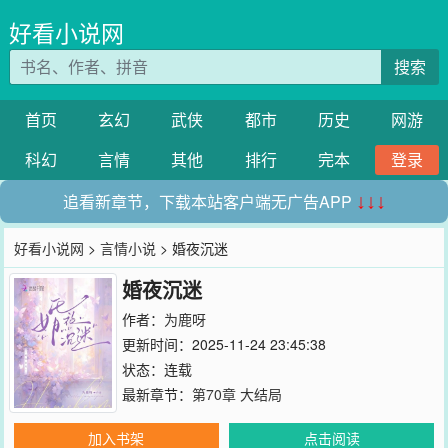
好看小说网
搜索
首页
玄幻
武侠
都市
历史
网游
科幻
言情
其他
排行
完本
登录
追看新章节，下载本站客户端无广告APP
↓↓↓
好看小说网
>
言情小说
> 婚夜沉迷
婚夜沉迷
作者：
为鹿呀
更新时间：2025-11-24 23:45:38
状态：连载
最新章节：
第70章 大结局
加入书架
点击阅读