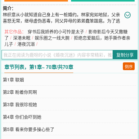
简介：
林织意从小就知道自己身上有一桩婚约。林家宛如地狱，父亲
喜怒无常，继母虚伪恶毒，同父异母的弟弟蠢笨跋扈。为了逃
脱牢笼，她坦然的接受联姻。好在，未婚夫温雅如玉，待她有礼有
其它作品：
穿书后我娇养的小可怜是太子
/
影帝影后今天又撒糖
节，林织意觉得这样也不错，甘心做她的豪门太太。可是就在新婚当
了
/
深港未眠
/
娱乐圈之一线大腕
/
拒绝恋爱脑后，她手撕作者亲
天，林织意得知自己所在的世界是一本小说，而她那位高权重的新婚
儿子
/
港夜沉溺
/
丈夫，是书中的温柔痴情男二，注定要和女主藕断丝连。她欣然接受
了系统的任务，等待半年之后的机会，和陆京时离婚，拿着系统的奖
复制分享
励溜之大吉。-陆京时温润绅士，克己复礼，是众人口中的正人君子。
只有他自己知道。每每望着林织意，心中的私念、占有如同疯长的藤
章节列表，第1章~ 70章/共70章
倒序
蔓，到了贪得无厌的程度。他以为自己会隐瞒的很好。可是那天，林
织意提了离婚。没有人知道，高不可攀的谦谦君子发了疯，温和的脸
第1章 联姻
庞浸着失控，将人困在自己身前。一字一句，脱离掌控，压迫到了极
点：“意意，你不该说这句话。”
第2章 盼着你死啊
您要是觉得《
婚夜沉迷
》还不错的话请不要忘记向您QQ群和微博微信
里的朋友推荐哦！
第3章 我很珍视她
第4章 你们会吓到她
第5章 看来你要多操心些了