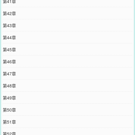
第41章
第42章
第43章
第44章
第45章
第46章
第47章
第48章
第49章
第50章
第51章
第52章