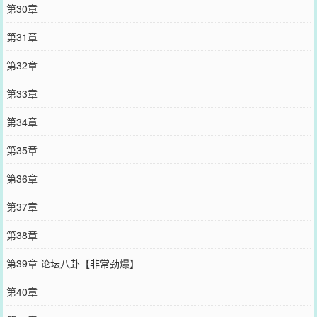
第30章
第31章
第32章
第33章
第34章
第35章
第36章
第37章
第38章
第39章 论坛八卦【非常劲爆】
第40章