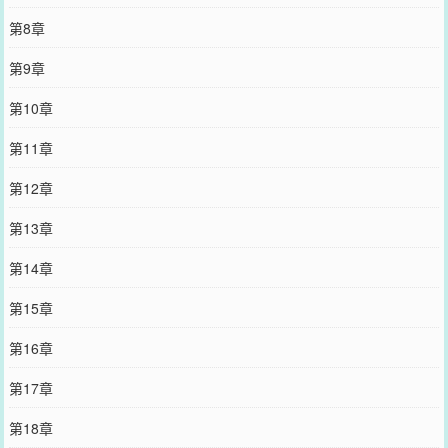
第8章
第9章
第10章
第11章
第12章
第13章
第14章
第15章
第16章
第17章
第18章