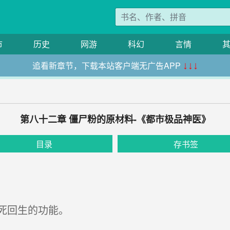
市
历史
网游
科幻
言情
追看新章节，下载本站客户端无广告APP
↓↓↓
第八十二章 僵尸粉的原材料-《都市极品神医》
目录
存书签
死回生的功能。