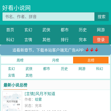
好看小说网
搜索
首页
玄幻
武侠
都市
历史
网游
科幻
言情
其他
排行
完本
登录
↓↓↓
追看新章节，下载本站客户端无广告APP
周榜
月榜
总榜
玄幻
武侠
都市
历史
网游
科幻
言情
其他
最新小说总榜
[言情]风月不知道
作者：
绘雾
状态：完本