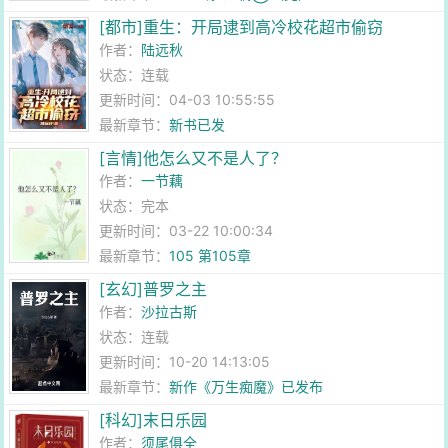
[都市]重生：开局逮到高冷校花超市偷窃
作者：
陆远秋
状态：连载
更新时间：04-03 10:55:55
最新章节：
新书已发
[言情]他怎么又不是人了？
作者：
一节藕
状态：完本
更新时间：03-22 10:00:34
最新章节：
105 第105章
[玄幻]普罗之主
作者：
沙拉古斯
状态：连载
更新时间：10-20 14:13:05
最新章节：
新作《万生痴魔》已发布
[科幻]末日乐园
作者：
须尾俱全