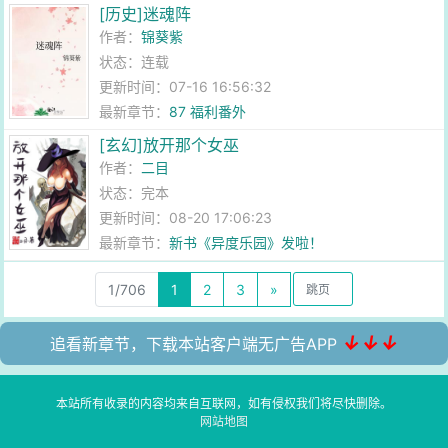
[历史]迷魂阵
作者：
锦葵紫
状态：连载
更新时间：07-16 16:56:32
最新章节：
87 福利番外
[玄幻]放开那个女巫
作者：
二目
状态：完本
更新时间：08-20 17:06:23
最新章节：
新书《异度乐园》发啦！
1/706
1
2
3
»
↓↓↓
追看新章节，下载本站客户端无广告APP
本站所有收录的内容均来自互联网，如有侵权我们将尽快删除。
网站地图