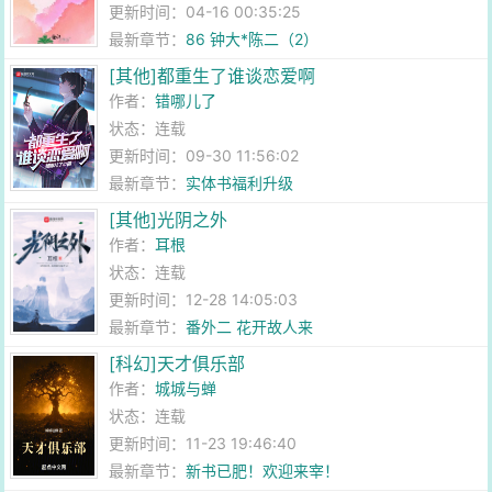
更新时间：04-16 00:35:25
最新章节：
86 钟大*陈二（2）
[其他]都重生了谁谈恋爱啊
作者：
错哪儿了
状态：连载
更新时间：09-30 11:56:02
最新章节：
实体书福利升级
[其他]光阴之外
作者：
耳根
状态：连载
更新时间：12-28 14:05:03
最新章节：
番外二 花开故人来
[科幻]天才俱乐部
作者：
城城与蝉
状态：连载
更新时间：11-23 19:46:40
最新章节：
新书已肥！欢迎来宰！