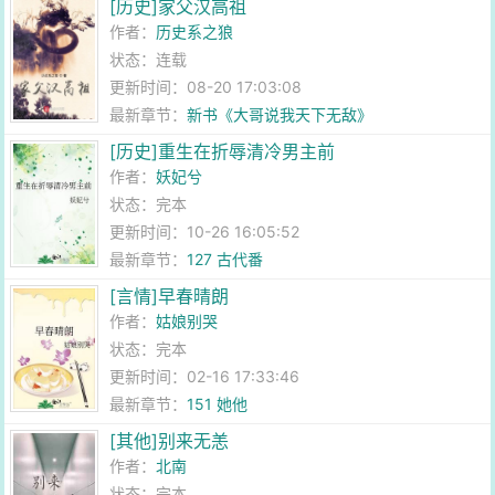
[历史]家父汉高祖
作者：
历史系之狼
状态：连载
更新时间：08-20 17:03:08
最新章节：
新书《大哥说我天下无敌》
[历史]重生在折辱清冷男主前
作者：
妖妃兮
状态：完本
更新时间：10-26 16:05:52
最新章节：
127 古代番
[言情]早春晴朗
作者：
姑娘别哭
状态：完本
更新时间：02-16 17:33:46
最新章节：
151 她他
[其他]别来无恙
作者：
北南
状态：完本