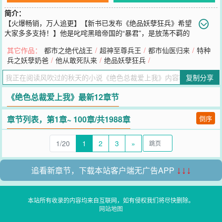
简介：
【火爆畅销，万人追更】【新书已发布《绝品妖孽狂兵》希望
大家多多支持！】他是叱咤黑暗帝国的“暴君”，是放荡不羁的
护花狂少！拉风的男人无论走到哪里都会引来女人的尖叫声……这是
其它作品：
都市之绝代战王
/
超神至尊兵王
/
都市仙医归来
/
特种
一个拉风的男人的拉风故事！————QQ群：绝色总裁爱上我VIP群
兵之妖孽奶爸
/
他从敢死队来
/
绝品妖孽狂兵
/
463460181，欢迎大家加入温馨的大家庭！
您要是觉得《
绝色总裁爱上我
》还不错的话请不要忘记向您QQ群和微
复制分享
博微信里的朋友推荐哦！
《绝色总裁爱上我》最新12章节
章节列表，第1章~ 100章/共1988章
倒序
1/20
1
2
3
»
追看新章节，下载本站客户端无广告APP
↓↓↓
本站所有收录的内容均来自互联网，如有侵权我们将尽快删除。
网站地图