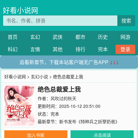
好看小说网
搜索
首页
玄幻
武侠
都市
历史
网游
科幻
言情
其他
排行
完本
登录
追看新章节，下载本站客户端无广告APP
↓↓↓
好看小说网
>
玄幻小说
> 绝色总裁爱上我
绝色总裁爱上我
作者：
风吹过的秋天
更新时间：2025-10-12 20:51:00
状态：完本
最新章节：
新书发布《特种兵之妖孽奶爸》
加入书架
点击阅读